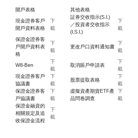
開戶表格
其他表格
証券交收指示(S.I.)
現金證券客戶
下
下
／投資者交收指示
開戶資料表格
載
載
(I.S.I.)
保證金證券客
下
下
戶開戶資料表
更改戶口資料通知書
載
載
格
下
下
W8-Ben
取消賬戶申請表
載
載
現金證券客戶
下
下
股票提取表格
協議書
載
載
保證金證券客
下
虛擬資產期貨ETF產
下
戶協議書
載
品問卷調查
載
保證金融資的
下
相關規定及追
載
收保證金流程